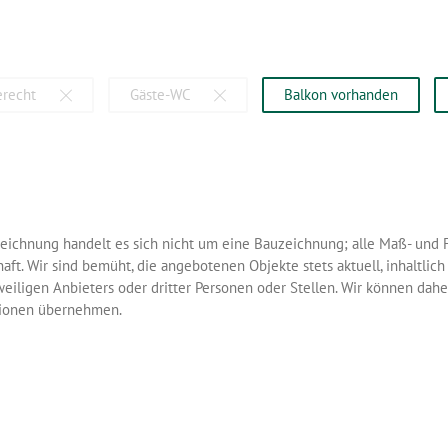
erecht
Gäste-WC
Balkon vorhanden
szeichnung handelt es sich nicht um eine Bauzeichnung; alle Maß- un
ft. Wir sind bemüht, die angebotenen Objekte stets aktuell, inhaltlich 
ligen Anbieters oder dritter Personen oder Stellen. Wir können daher k
ationen übernehmen.