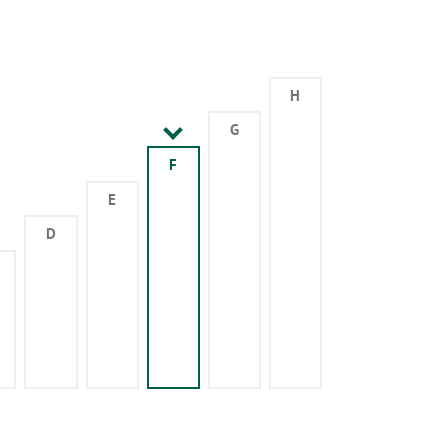
H
G
F
E
D