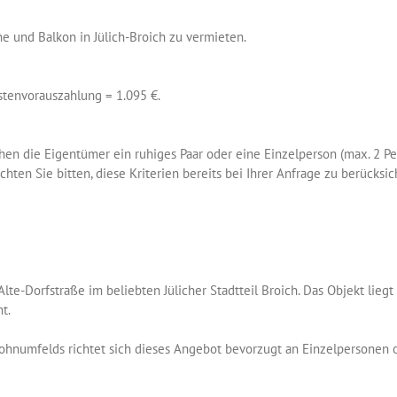
 und Balkon in Jülich-Broich zu vermieten.
tenvorauszahlung = 1.095 €.
hen die Eigentümer ein ruhiges Paar oder eine Einzelperson (max. 2 Per
ten Sie bitten, diese Kriterien bereits bei Ihrer Anfrage zu berücksic
te-Dorfstraße im beliebten Jülicher Stadtteil Broich. Das Objekt liegt
t.
hnumfelds richtet sich dieses Angebot bevorzugt an Einzelpersonen o