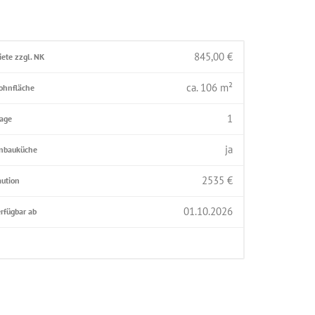
845,00
€
ete zzgl. NK
ca.
106
m²
ohnfläche
1
tage
ja
inbauküche
2535 €
aution
01.10.2026
rfügbar ab