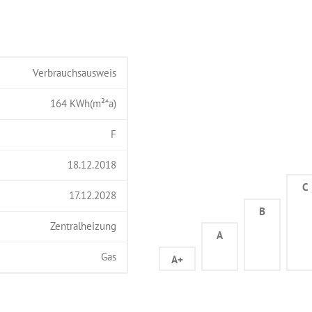
Verbrauchsausweis
164
KWh(m²*a)
F
18.12.2018
C
17.12.2028
B
Zentralheizung
A
Gas
A+