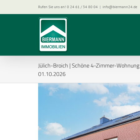
Zum
Rufen Sie uns an! 0 24 61 / 34 80 04
|
info@biermann24.de
Inhalt
springen
Jülich-Broich | Schöne 4-Zimmer-Wohnung m
01.10.2026