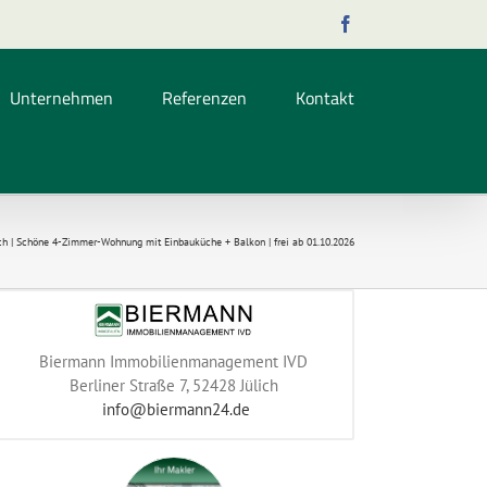
Facebook
Unternehmen
Referenzen
Kontakt
ich | Schöne 4-Zimmer-Wohnung mit Einbauküche + Balkon | frei ab 01.10.2026
Biermann Immobilienmanagement IVD
Berliner Straße 7, 52428 Jülich
info@biermann24.de