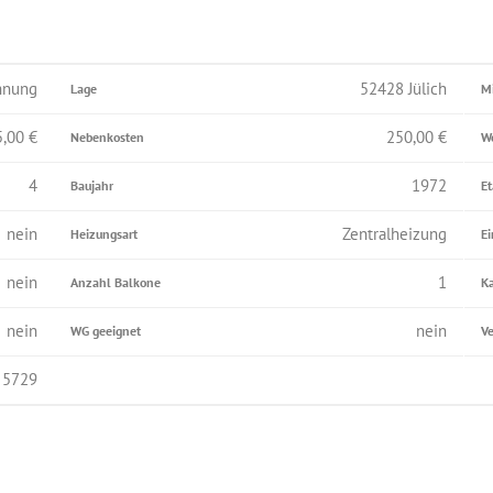
hnung
52428 Jülich
Lage
Mi
5,00
€
250,00
€
Nebenkosten
W
4
1972
Baujahr
E
nein
Zentralheizung
Heizungsart
E
nein
1
Anzahl Balkone
K
nein
nein
WG geeignet
Ve
5729